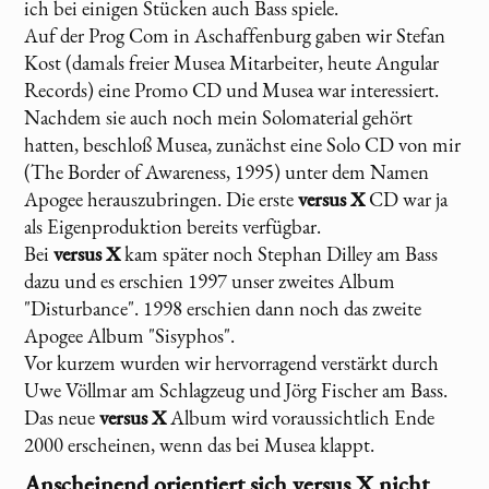
ich bei einigen Stücken auch Bass spiele.
Auf der Prog Com in Aschaffenburg gaben wir Stefan
Kost (damals freier Musea Mitarbeiter, heute Angular
Records) eine Promo CD und Musea war interessiert.
Nachdem sie auch noch mein Solomaterial gehört
hatten, beschloß Musea, zunächst eine Solo CD von mir
(The Border of Awareness, 1995) unter dem Namen
Apogee herauszubringen. Die erste
versus X
CD war ja
als Eigenproduktion bereits verfügbar.
Bei
versus X
kam später noch Stephan Dilley am Bass
dazu und es erschien 1997 unser zweites Album
"Disturbance". 1998 erschien dann noch das zweite
Apogee Album "Sisyphos".
Vor kurzem wurden wir hervorragend verstärkt durch
Uwe Völlmar am Schlagzeug und Jörg Fischer am Bass.
Das neue
versus X
Album wird voraussichtlich Ende
2000 erscheinen, wenn das bei Musea klappt.
Anscheinend orientiert sich
versus X
nicht