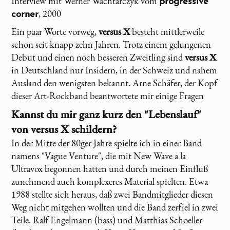
Interview mit Werner Wachtarczyk vom
progressive
, 2000
corner
Ein paar Worte vorweg,
versus X
besteht mittlerweile
schon seit knapp zehn Jahren. Trotz einem gelungenen
Debut und einen noch besseren Zweitling sind
versus X
in Deutschland nur Insidern, in der Schweiz und nahem
Ausland den wenigsten bekannt. Arne Schäfer, der Kopf
dieser Art-Rockband beantwortete mir einige Fragen
Kannst du mir ganz kurz den "Lebenslauf"
von
versus X
schildern?
In der Mitte der 80ger Jahre spielte ich in einer Band
namens "Vague Venture", die mit New Wave a la
Ultravox begonnen hatten und durch meinen Einfluß
zunehmend auch komplexeres Material spielten. Etwa
1988 stellte sich heraus, daß zwei Bandmitglieder diesen
Weg nicht mitgehen wollten und die Band zerfiel in zwei
Teile. Ralf Engelmann (bass) und Matthias Schoeller