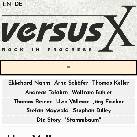
EN
DE
≡
Ekkehard Nahm
Arne Schäfer
Thomas Keller
|
Andreas Tofahrn
Wolfram Bühler
|
Thomas Reiner
Uwe Völlmar
Jörg Fischer
Stefan Maywald
Stephan Dilley
|
Die Story
"Stammbaum"