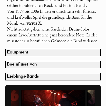
seither in zahlreichen Rock- und Fusion-Bands.
Von 1997 bis 2006 bildete er durch sein sehr furioses
und kraftvolles Spiel die grundlegende Basis für die
Musik von
versus X
.
Nicht zuletzt gaben seine fesselnden Drum-Solos
einem Live-Auftritt eine ganz besondere Note. Leider
musste er aus beruflichen Gründen die Band verlassen.
Equipment
TAMA - Staclassic Maple Drums
8", 10", 12", 14" Toms, 22" Baß Drum, 14" x 5,5"
Beeinflusst von
Snare
Simon Phillips
Zildjian Cymbals
Jeff Porcaro
Lieblings-Bands
Afro Percussion und LP Percussion Accessories
Phil Collins
The Beatles
Pearl Drumrack
Ringo Starr
Dire Straits
alternate Live Setup:
Toto
Pearl MMX Maple Drums
Van Halen