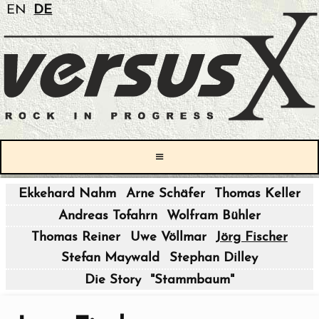
EN
DE
≡
Ekkehard Nahm
Arne Schäfer
Thomas Keller
|
Andreas Tofahrn
Wolfram Bühler
|
Thomas Reiner
Uwe Völlmar
Jörg Fischer
Stefan Maywald
Stephan Dilley
|
Die Story
"Stammbaum"