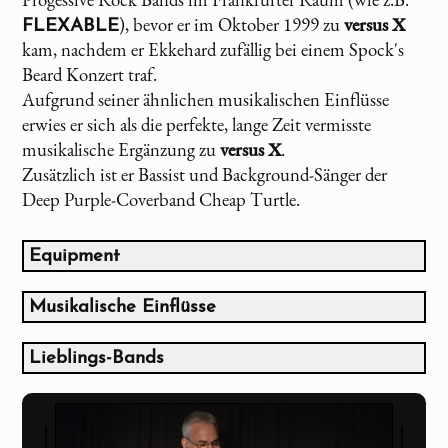
), bevor er im Oktober 1999 zu
versus X
FLEXABLE
kam, nachdem er Ekkehard zufällig bei einem Spock's
Beard Konzert traf.
Aufgrund seiner ähnlichen musikalischen Einflüsse
erwies er sich als die perfekte, lange Zeit vermisste
musikalische Ergänzung zu
versus X
.
Zusätzlich ist er Bassist und Background-Sänger der
Deep Purple-Coverband Cheap Turtle.
Equipment
Fender Squier Precision Vintage '62 (Built in 1984)
Fenix 4-string Jazzbass
Musikalische Einflüsse
Fenix 5-string Jazzbass
Gesang:
Ibanez 6-String Custom Bass
Lieblings-Bands
Greg Lake
Bass Collection Fretless Bass
Genesis (bis 1976)
Fish
Marshall DBS 72410 4x10" Basscombo
Emerson, Lake & Palmer (bis 1987)
Peter Gabriel
Boss ODB-3 Bass Overdrive
Marillion (bis 1988)
Glenn Hughes